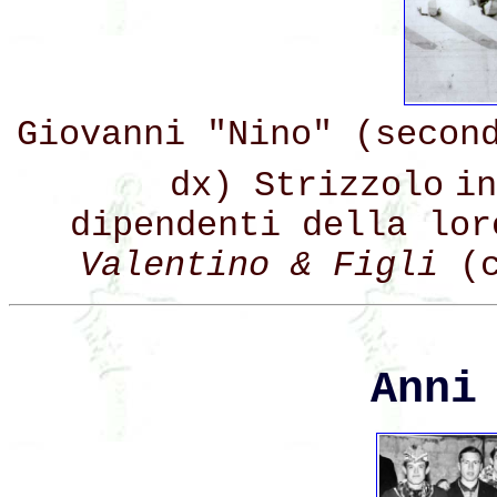
Giovanni
"Nino"
(secon
dx) Strizzolo
in
dipendenti
della lo
Valentino & Figli
(
Anni