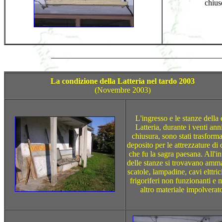
chius
La condizione della Latteria nel tardo 2003
(Novembre 2003)
L'ingresso e le stanze della 
Latteria, durante i venti anni
chiusura, sono stati trasforma
deposito per le attrezzature di 
che fu la sagra paesana. All'i
delle stanze si trovavano amm
scatole, lampadine, cavi elttric
frigoriferi non funzionanti e 
altro materiale impolverat