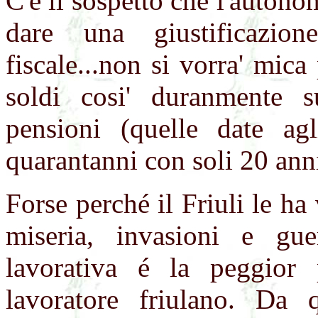
C'é il sospetto che l'autono
dare una giustificazio
fiscale...non si vorra' mica
soldi cosi' duranmente s
pensioni (quelle date agl
quarantanni con soli 20 anni
Forse perché il Friuli le ha v
miseria, invasioni e guer
lavorativa é la peggior 
lavoratore friulano. Da q