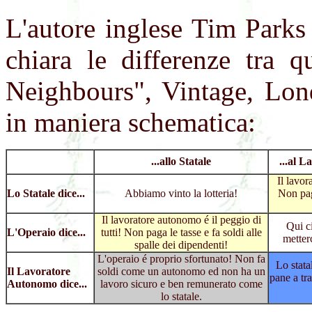
L'autore inglese Tim Parks
chiara le differenze tra qu
Neighbours", Vintage, Lon
in maniera schematica:
...allo Statale
...al 
Il lavor
Lo Statale dice...
Abbiamo vinto la lotteria!
Non paga
Il lavoratore autonomo é il peggio di
Qui ci
L'Operaio dice...
tutti! Non paga le tasse e fa soldi alle
metter
spalle dei dipendenti!
L'operaio é proprio sfortunato! Non fa
Lo stata
Il Lavoratore
soldi come un autonomo ed non ha un
pane a tr
Autonomo dice...
lavoro sicuro e ben remunerato come
lo statale.